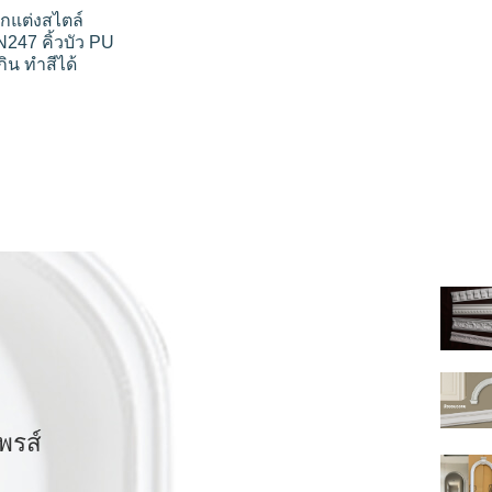
ตกแต่งสไตล์
N247 คิ้วบัว PU
ิน ทำสีได้
Current
price
s:
฿760.00.
ไพรส์