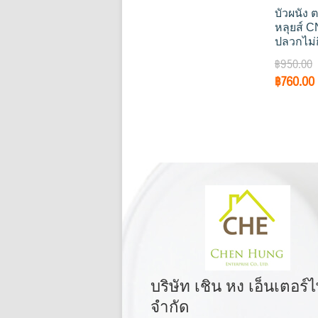
บัวผนัง 
หลุยส์ C
ปลวกไม่ก
฿
950.00
Original
฿
760.00
price
was:
i
฿950.00.
บริษัท เชิน หง เอ็นเตอร์
จำกัด