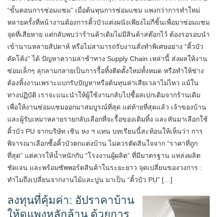
“ขั้นตอนการซ่อมแซม” เมื่อต้นทุนการซ่อมแซม แพงกว่าการทำใหม่
หลายครั้งที่หน้างานต้องการคิ้วบัวแต่งผนังเพียงไม่กี่ชิ้นเพื่อมาซ่อมแซม
จุดที่เสียหาย แต่กลับพบว่าร้านค้าเดิมไม่มีสินค้าสต๊อกไว้ ต้องรอรอบนำ
เข้านานหลายสัปดาห์ หรือไม่สามารถรับงานสั่งทำพิเศษอย่าง “คิ้วบัว
ดัดโค้ง” ได้ ปัญหาความล่าช้าทาง Supply Chain เหล่านี้ ส่งผลให้งาน
ซ่อมเล็กๆ ลุกลามกลายเป็นการรื้อทิ้งติดตั้งใหม่ทั้งหมด หรือทำให้ช่าง
ต้องทิ้งงานเพราะแบกรับปัญหาหรือต้นทุนค่าเสียเวลาไม่ไหว แม้ใน
ทางปฏิบัติ เราจะแนะนำให้ผู้ใช้งานกลับไปซื้อสเปกเดิมจากร้านเดิม
เพื่อให้งานซ่อมแซมออกมาสมบูรณ์ที่สุด แต่ท้ายที่สุดแล้ว เจ้าของบ้าน
และผู้รับเหมาหลายรายกลับเลือกที่จะรื้อของเดิมทิ้ง และหันมาเลือกใช้
คิ้วบัว PU จากบริษัท เชิน หง ฯ แทน บทเรียนนี้สะท้อนให้เห็นว่า การ
พิจารณาเลือกซื้อคิ้วบัวตกแต่งบ้าน ไม่ควรตัดสินใจจาก “ราคาที่ถูก
ที่สุด” แต่ควรให้น้ำหนักกับ “โรงงานผู้ผลิต” ที่มีมาตรฐาน แหล่งผลิต
ชัดเจน และพร้อมซัพพอร์ตสินค้าในระยะยาว จุดเปลี่ยนของวงการ :
ทำไมถึงเปลี่ยนจากงานไม้และปูน มาเป็น “คิ้วบัว PU” […]
ลงทุนที่คุ้มค่า: อัปราคาบ้าน
ให้ดูแพงหลักล้าน ด้วยการ