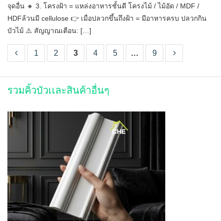
จุดอื่น 🔸 3. โครงฝ้า = แหล่งอาหารชั้นดี โครงไม้ / ไม้อัด / MDF /
HDFล้วนมี cellulose 👉 เมื่อปลวกขึ้นถึงฝ้า = มีอาหารครบ ปลวกกิน
บัวไม้ ⚠️ สัญญาณเตือน: […]
1
2
3
4
5
…
9
รวมคิ้วบัวเเละสินค้าอื่นๆ