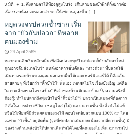
3 มิติ: 🔸 1. ดึงสายตาให้ห้องดูสูงโปร่ง: เส้นสายของบัวฝ้าที่วิ่งยาวต่อ
เนื่องรอบห้อง จะหลอกสายตาให้เพดานดูสูงขึ้น […]
หยุดวงจรปลวกซ้ำซาก เริ่ม
จาก “บัวกันปลวก” ที่หลาย
คนมองข้าม
24 April 2569
หลายคนเสียเงินหลักหมื่นเพื่อฉีดปลวกทุกปี แต่ปลวกก็ยังกลับมาใหม่…
คุณอาจลืมสังเกตไปว่า แหล่งอาหารชั้นดีและ “ทางด่วน” ที่ปลวกใช้
เดินทางรอบบ้านของคุณ นอกจากพื้นไม้เเละเฟอร์นิเจอร์ไม้ ก็คือเส้น
สายสวยๆ ที่เรียกว่า “คิ้วบัวไม้” นั่นเอง เหตุผลไม่ใช่เรื่องบังเอิญ แต่คือ
“ความเสี่ยงทางโครงสร้าง” ที่เจ้าของบ้านมักมองข้าม 🔍 ความจริงที่
ต้องรู้: ทำไมปลวกถึงพุ่งเป้าไปที่ “คิ้วบัวไม้”? ปลวกเป็นแมลงที่ต้องการ
2 สิ่งในการดำรงชีวิต: เซลลูโลส (ไม้) และ ความชื้น ซึ่งคิ้วบัวไม้แท้
หรือไม้เทียมที่มีส่วนผสมของผงไม้ ตอบโจทย์ปลวกแบบ 100% 👉 โดย
เฉพาะ “บัวพื้น” อยู่ติดพื้น (จุดที่พบปลวกเดินบ่อยเนื่องจากมีความชื้น) มี
ช่องว่างด้านหลังบัวให้ปลวกเดินทัพได้โดยที่คุณมองไม่เห็น 👉 ลามไป