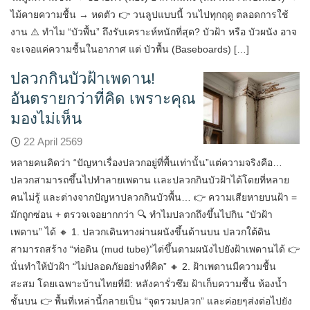
ไม้คายความชื้น → หดตัว 👉 วนลูปแบบนี้ วนไปทุกฤดู ตลอดการใช้
งาน ⚠️ ทำไม “บัวพื้น” ถึงรับเคราะห์หนักที่สุด? บัวฝ้า หรือ บัวผนัง อาจ
จะเจอแค่ความชื้นในอากาศ แต่ บัวพื้น (Baseboards) […]
ปลวกกินบัวฝ้าเพดาน!
อันตรายกว่าที่คิด เพราะคุณ
มองไม่เห็น
22 April 2569
หลายคนคิดว่า “ปัญหาเรื่องปลวกอยู่ที่พื้นเท่านั้น”แต่ความจริงคือ…
ปลวกสามารถขึ้นไปทำลายเพดาน เเละปลวกกินบัวฝ้าได้โดยที่หลาย
คนไม่รู้ และต่างจากปัญหาปลวกกินบัวพื้น… 👉 ความเสียหายบนฝ้า =
มักถูกซ่อน + ตรวจเจอยากกว่า 🔍 ทำไมปลวกถึงขึ้นไปกิน “บัวฝ้า
เพดาน” ได้ 🔸 1. ปลวกเดินทางผ่านผนังขึ้นด้านบน ปลวกใต้ดิน
สามารถสร้าง “ท่อดิน (mud tube)”ไต่ขึ้นตามผนังไปยังฝ้าเพดานได้ 👉
นั่นทำให้บัวฝ้า “ไม่ปลอดภัยอย่างที่คิด” 🔸 2. ฝ้าเพดานมีความชื้น
สะสม โดยเฉพาะบ้านไทยที่มี: หลังคารั่วซึม ฝ้าเก็บความชื้น ห้องน้ำ
ชั้นบน 👉 พื้นที่เหล่านี้กลายเป็น “จุดรวมปลวก” และค่อยๆส่งต่อไปยัง