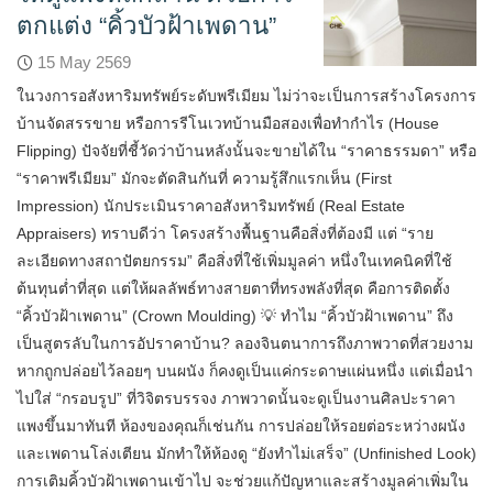
ตกแต่ง “คิ้วบัวฝ้าเพดาน”
15 May 2569
ในวงการอสังหาริมทรัพย์ระดับพรีเมียม ไม่ว่าจะเป็นการสร้างโครงการ
บ้านจัดสรรขาย หรือการรีโนเวทบ้านมือสองเพื่อทำกำไร (House
Flipping) ปัจจัยที่ชี้วัดว่าบ้านหลังนั้นจะขายได้ใน “ราคาธรรมดา” หรือ
“ราคาพรีเมียม” มักจะตัดสินกันที่ ความรู้สึกแรกเห็น (First
Impression) นักประเมินราคาอสังหาริมทรัพย์ (Real Estate
Appraisers) ทราบดีว่า โครงสร้างพื้นฐานคือสิ่งที่ต้องมี แต่ “ราย
ละเอียดทางสถาปัตยกรรม” คือสิ่งที่ใช้เพิ่มมูลค่า หนึ่งในเทคนิคที่ใช้
ต้นทุนต่ำที่สุด แต่ให้ผลลัพธ์ทางสายตาที่ทรงพลังที่สุด คือการติดตั้ง
“คิ้วบัวฝ้าเพดาน” (Crown Moulding) 💡 ทำไม “คิ้วบัวฝ้าเพดาน” ถึง
เป็นสูตรลับในการอัปราคาบ้าน? ลองจินตนาการถึงภาพวาดที่สวยงาม
หากถูกปล่อยไว้ลอยๆ บนผนัง ก็คงดูเป็นแค่กระดาษแผ่นหนึ่ง แต่เมื่อนำ
ไปใส่ “กรอบรูป” ที่วิจิตรบรรจง ภาพวาดนั้นจะดูเป็นงานศิลปะราคา
แพงขึ้นมาทันที ห้องของคุณก็เช่นกัน การปล่อยให้รอยต่อระหว่างผนัง
และเพดานโล่งเตียน มักทำให้ห้องดู “ยังทำไม่เสร็จ” (Unfinished Look)
การเติมคิ้วบัวฝ้าเพดานเข้าไป จะช่วยแก้ปัญหาและสร้างมูลค่าเพิ่มใน