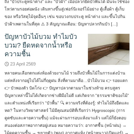
ถึง “บัวประตูหน้าต่าง” และ “บัวฝ้า” เมื่อปลวกยึดบัวพื้นได้ มันจะใช้ช่อง
โหว่ตามรอยต่อผนัง เดินทางขึ้นสู่เฟอร์นิเจอร์ไม้อย่าง ตู้เสื้อผ้า ตู้เก็บ
ของ หรือวัสดุไม้จุดอื่นๆ เช่น ขอบวงกบประตู หน้าต่าง และขึ้นไปกิน
บัวฝ้าเพดานในที่สุด ⚠️ 3 สัญญาณเตือน: ปัญหาปลวกกินบัว […]
ปัญหาบัวไม้บวม ทำไมบัว
บวม? ยืดหดจากน้ำหรือ
ความชื้น
23 April 2569
หลายคนเลือกตกแต่งห้องด้วยงานไม้ รวมถึงบัวพื้นไม้ในการแต่งบ้าน
แต่หลังจากอยู่ไปได้ไม่กี่ฤดูฝน สิ่งที่ตามมาคือ…บัวไม้บวม 👉 รอยแตก
👉 บัวพองตัว บิดโก่ง 👉 ปัญหาปลวกตามมาในช่วงท้าย ครบสูตร
ปัญหาเหล่านี้ไม่ได้เกิดจากช่างฝีมือไม่ดี แต่เกิดจาก “ธรรมชาติของไม้”
และตำแหน่งที่เรียกว่า “บัวพื้น” 🔍 ความจริงที่ต้องรู้: ทำไมไม้ถึงยืดและ
หด? ในทางวิทยาศาสตร์ ไม้มีคุณสมบัติที่เรียกว่า Hygroscopic (การ
ดูดซับและคายความชื้น) แม้จะผ่านการอบแห้งมาแล้ว แต่ไม้ก็ยังตอบ
สนองต่อสภาพอากาศอยู่เสมอ หมายความว่า: อากาศชื้น (หน้าฝน) →
ไม้ดูดความชื้น → ขยายตัว (พอง) อากาศแห้ง (หน้าหนาว/เปิดแอร์) →