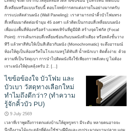
Lines) ซึ่งต่างจากบัวหลุยส์ที่มีลวดลายซับซ้อน รูปทรงหน้าตัดแบบ
สี่เหลี่ยมหรือแบบเรียบนี้ ตอบโจทย์การตกแต่งภายในอย่างมากครับ
การแบ่งสัดส่วนผนัง (Wall Paneling): เราสามารถนำคิ้วบัวโฟมทรง
สี่เหลี่ยมมาตัดต่อเข้ามุม 45 องศา แล้วติดเป็นกรอบสี่เหลี่ยมบนผนัง
เพื่อแบ่งพื้นที่ห้องหรือสร้างแพทเทิร์นที่ดูมีมิติ สร้างจุดโฟกัส (Focal
Point): การเดินกรอบสี่เหลี่ยมซ้อนกันบนผนังหัวเตียง หรือหลังชั้นวาง
ทีวี แล้วทาสีทับให้เป็นสีเดียวกับผนัง (Monochromatic) จะดึงอารมณ์
ห้องให้ดูเป็นห้องสวีทในโรงแรมหรูได้ทันที น้ำหนักเบา ติดตั้งง่าย: ด้วย
ความที่เป็นวัสดุเบา การนำไปติดผนังจึงใช้เพียงกาวพลังตะปู ไม่ต้อง
เจาะผนังให้ฝุ่นคลุ้งครับ 2. […]
ไขข้อข้องใจ บัวโฟม และ
บัวเบา วัสดุทางเลือกใหม่
ทำไมถึงดีกว่า? (ทำความ
รู้จักคิ้วบัว PU)
9 July 2569
เวลาที่เราพูดถึงการตกแต่งบ้านให้ดูหรูหรา มีระดับ หลายคนอาจจะ
นึกถึงงานไม้แกะสลักที่ต้องใช้ช่างฝีมือและงบประมาณบานปลาย แถม