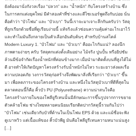
ยังต้องมานั่งกังวลเรื่อง “ปลวก” และ “น้ำหนัก” กับโครงสร้างบ้าน ซึ่ง
ในการตกแต่งยุคใหม่ มีคำสองคำที่ช่างและดีไซเนอร์พูดถึงกันบ่อย นั่น
คือคำว่า “บัวโฟม” และ “บัวเบา” วันนี้เราจะมาเจาะลึกกันครับว่า วัสดุ
ที่ถูกเรียกด้วยชื่อที่ดูเรียบง่ายนี้ แท้จริงแล้วซ่อนความคุ้มค่าอะไรเอาไว้
และทำไมมันถึงกลายเป็นตัวเลือกอันดับต้นๆ สำหรับบ้านสไตล์
Modern Luxury 1. “บัวโฟม” และ “บัวเบา” คืออะไรกันแน่? ลองนึก
ภาพตามง่ายๆ ครับ วัสดุตกแต่งดั้งเดิมอย่าง ไม้จริง ปูนปั้น หรือยิปซัม
ล้วนมีข้อจำกัดเรื่องน้ำหนักที่ค่อนข้างมาก เมื่อนำมาติดตั้งบนที่สูงได้ไม่
ดี อาจทำให้เกิดปัญหาโครงสร้างรับน้ำหนักไม่ไหว ระยะยาวส่งผลเรื่อ
ความปลอดภัย วงการวัสดุก่อสร้างจึงพัฒนาสิ่งที่เรียกว่า “บัวเบา” ขึ้น
มา เพื่อลดภาระของโครงสร้างบ้าน และหนึ่งในวัสดุบัวเบาที่ดีที่สุดใน
ตลาดตอนนี้ก็คือ คิ้วบัว PU (Polyurethane) ความน่าสนใจคือ
โครงสร้างภายในของโพลียูรีเทนนั้นมีลักษณะการขึ้นรูปจากการขยาย
ตัวคล้ายโฟม ช่างไทยหลายคนนิยมเรียกติดปากวัสดุนี้รวมกันไปว่า
“บัวโฟม” เช่นเดียวกับบัวที่ด้านในเป็นโฟม EPS ด้วย และแม้ชื่อจะฟัง
ดูเบาหวิว แต่เนื้อแท้ของ คิ้วบัวพียู มันคือโพลียูรีเทนความหนาแน่นสูง
[…]